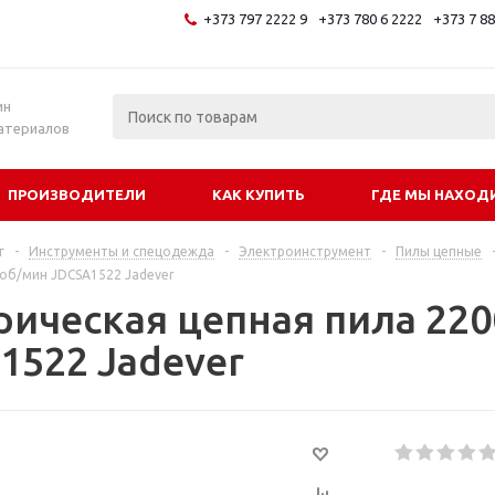
+373 797 2222 9
+373 780 6 2222
+373 7 8
и
ин
атериалов
ПРОИЗВОДИТЕЛИ
КАК КУПИТЬ
ГДЕ МЫ НАХОД
г
-
Инструменты и спецодежда
-
Электроинструмент
-
Пилы цепные
 об/мин JDCSA1522 Jadever
рическая цепная пила 220
1522 Jadever