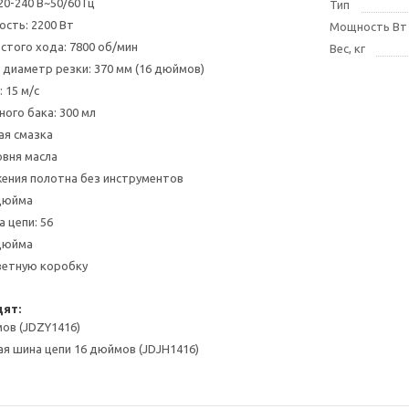
0-240 В~50/60 Гц
Тип
сть: 2200 Вт
Мощность Вт
стого хода: 7800 об/мин
Вес, кг
диаметр резки: 370 мм (16 дюймов)
 15 м/с
ого бака: 300 мл
ая смазка
вня масла
ения полотна без инструментов
 дюйма
 цепи: 56
 дюйма
ветную коробку
дят:
мов (JDZY1416)
я шина цепи 16 дюймов (JDJH1416)