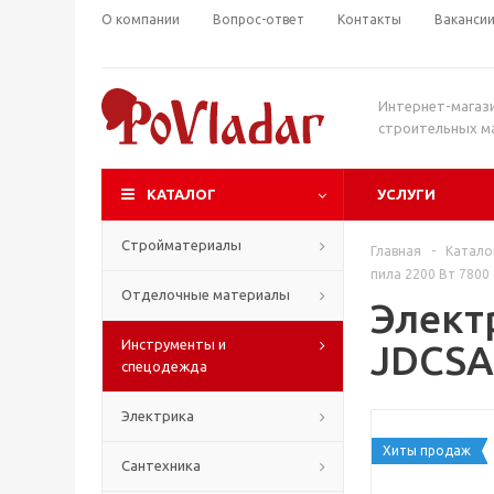
О компании
Вопрос-ответ
Контакты
Ваканси
Интернет-магаз
строительных м
КАТАЛОГ
УСЛУГИ
Стройматериалы
Главная
-
Катало
пила 2200 Вт 7800
Отделочные материалы
Элект
Инструменты и
JDCSA
спецодежда
Электрика
Хиты продаж
Сантехника