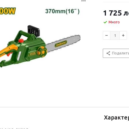
1 725
л
Много
Поделит
Характе