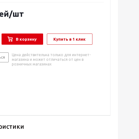
ей
/шт
В корзину
Купить в 1 клик
Цена действительна только для интернет-
ься
магазина и может отличаться от цен в
розничных магазинах
ристики