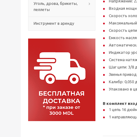
Напряжение: 22
Уголь, дрова, брикеты,
Входная мощно
пеллеты
Скорость холо
Максимальный 
Инструмент в аренду
Скорость цепи:
Емкость маслян
Автоматическ
Индикатор уро
Система натяж
Шаг цепи: 3/8
Звенья привода
Калибр: 0,050
Упаковано в ц
В комплект вхо
1 цепь 16 дюй
1 направляюща