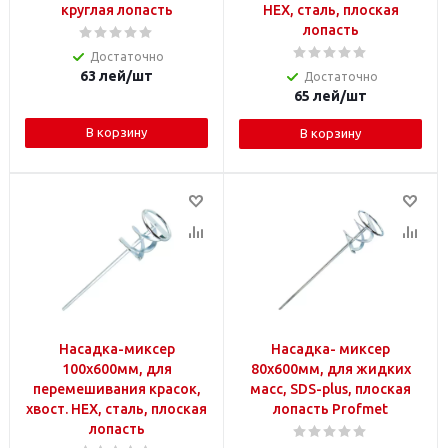
круглая лопасть
HEX, сталь, плоская
лопасть
Достаточно
63
лей
/шт
Достаточно
65
лей
/шт
В корзину
В корзину
Насадка-миксер
Насадка- миксер
100х600мм, для
80x600мм, для жидких
перемешивания красок,
масс, SDS-plus, плоская
хвост. HEX, сталь, плоская
лопасть Profmet
лопасть