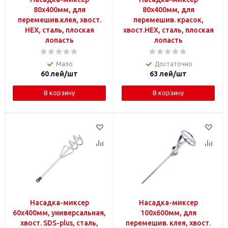
80х400мм, для
80х400мм, для
перемешив.клея, хвост.
перемешив. красок,
HEX, сталь, плоская
хвост.HEX, сталь, плоская
лопасть
лопасть
Мало
Достаточно
60
лей
/шт
63
лей
/шт
В корзину
В корзину
Насадка-миксер
Насадка-миксер
60x400мм, универсальная,
100х600мм, для
хвост. SDS-plus, сталь,
перемешив. клея, хвост.