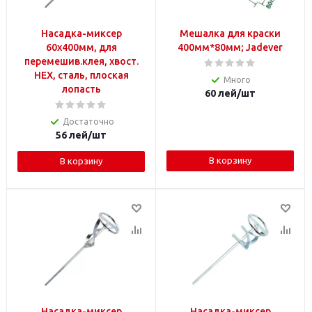
Насадка-миксер
Мешалка для краски
60х400мм, для
400мм*80мм; Jadever
перемешив.клея, хвост.
HEX, сталь, плоская
Много
лопасть
60
лей
/шт
Достаточно
56
лей
/шт
В корзину
В корзину
Насадка-миксер
Насадка-миксер