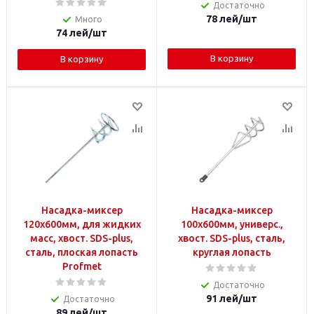
Достаточно
78
лей
/шт
Много
74
лей
/шт
В корзину
В корзину
Насадка-миксер
Насадка-миксер
120x600мм, для жидких
100x600мм, универс.,
масс, хвост. SDS-plus,
хвост. SDS-plus, сталь,
сталь, плоская лопасть
круглая лопасть
Profmet
Достаточно
91
лей
/шт
Достаточно
89
лей
/шт