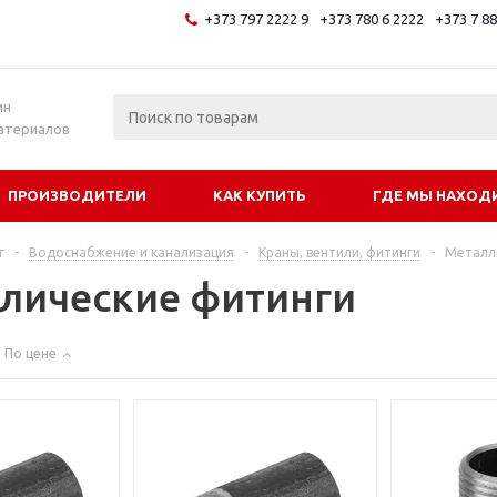
+373 797 2222 9
+373 780 6 2222
+373 7 8
и
ин
атериалов
ПРОИЗВОДИТЕЛИ
КАК КУПИТЬ
ГДЕ МЫ НАХОД
г
-
Водоснабжение и канализация
-
Краны, вентили, фитинги
-
Металл
лические фитинги
По цене