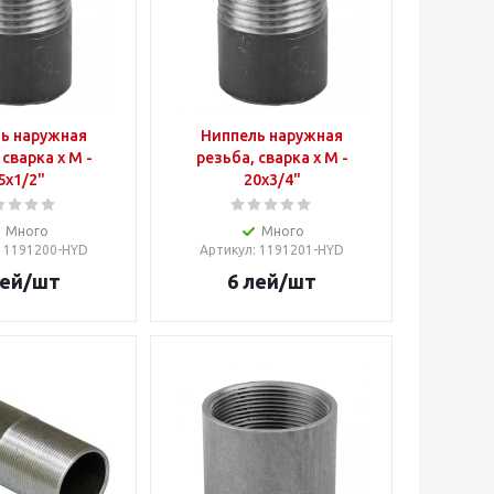
ь наружная
Ниппель наружная
 сварка x M -
резьба, сварка x M -
5x1/2"
20x3/4"
Много
Много
: 1191200-HYD
Артикул
: 1191201-HYD
ей
/шт
6
лей
/шт