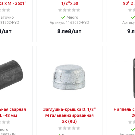
а x М - 25x1"
1/2''x 50
90° D.
таточно
Много
1191202-HYD
Артикул
: 1162050-HYD
Артику
й
/шт
8
лей
/шт
9
л
ьная сварная
Заглушка-крышка D. 1/2"
Ниппель с
" L=48 мм
М гальванизированная
2
SK (RU)
ного
 13003-UNI
Артикул