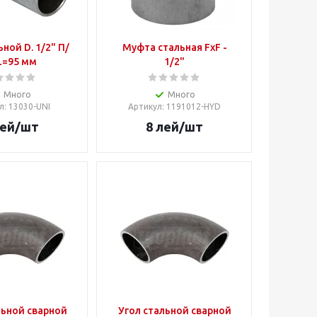
ьной D. 1/2" П/
Муфта стальная FxF -
L=95 мм
1/2"
Много
Много
л
: 13030-UNI
Артикул
: 1191012-HYD
ей
/шт
8
лей
/шт
льной сварной
Угол стальной сварной