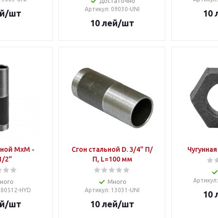
Достаточно
Артикул
: 09030-UNI
й
/шт
10
10
лей
/шт
 MxM -
Сгон стальной D. 3/4" П/
Чугунная 
1/2"
П, L=100 мм
Артикул
ного
Много
1180512-HYD
Артикул
: 13031-UNI
10
й
/шт
10
лей
/шт