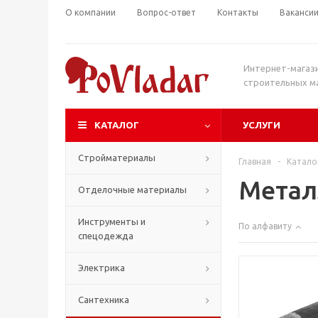
О компании
Вопрос-ответ
Контакты
Ваканси
Интернет-магаз
строительных м
КАТАЛОГ
УСЛУГИ
Стройматериалы
Главная
-
Катало
Метал
Отделочные материалы
Инструменты и
По алфавиту
спецодежда
Электрика
Сантехника