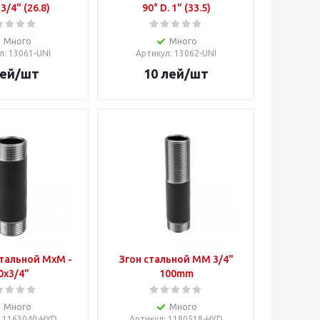
 3/4" (26.8)
90° D. 1" (33.5)
Много
Много
л
: 13061-UNI
Артикул
: 13062-UNI
ей
/шт
10
лей
/шт
тальной MxM -
Згон стальной MM 3/4"
0x3/4"
100mm
Много
Много
: 1163040-HYD
Артикул
: 1180518-HYD