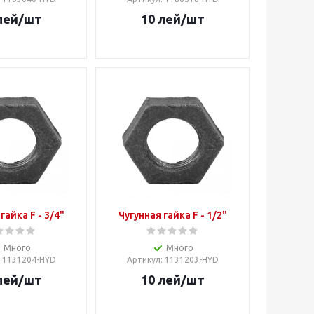
лей
/шт
10
лей
/шт
гайка F - 3/4"
Чугунная гайка F - 1/2"
Много
Много
: 1131204-HYD
Артикул
: 1131203-HYD
лей
/шт
10
лей
/шт