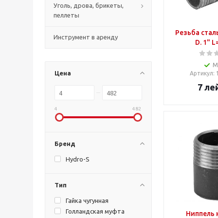
Уголь, дрова, брикеты,
пеллеты
Резьба стал
Инструмент в аренду
D. 1" 
М
Цена
Артикул
:
7
ле
4
482
Бренд
Hydro-S
Тип
Гайка чугунная
Голландская муфта
Ниппель 