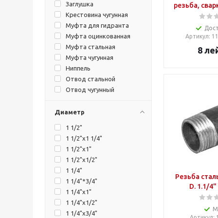
Заглушка
резьба, сварк
Крестовина чугунная
Муфта для гидранта
Дос
Муфта оцинкованная
Артикул
: 
Муфта стальная
8
ле
Муфта чугунная
Ниппель
Отвод стальной
Отвод чугунный
Переходник
Редуктция-футорка
Диаметр
Сгон стальной
1 1/2"
Тройник стальной
1 1/2"x1 1/4"
Тройник чугунный
1 1/2"x1"
1 1/2"x1/2"
1 1/4"
Резьба стал
1 1/4"*3/4"
D. 1.1/4
1 1/4"x1"
1 1/4"x1/2"
М
1 1/4"x3/4"
Артикул
: