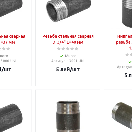
ьная сварная
Резьба стальная сварная
Ниппел
 L=37 мм
D. 3/4" L=40 мм
резьба,
1
ного
Много
 13000-UNI
Артикул
: 13001-UNI
Артикул
й
/шт
5
лей
/шт
5
л