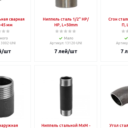
ьная сварная
Ниппель сталь 1/2" НР/
Сгон стал
L=45 мм
НР, L=50mm
П, 
ного
Мало
 13002-UNI
Артикул
: 13120-UNI
Артику
й
/шт
7
лей
/шт
7
л
наружная
Ниппель стальной MxM -
Угол ста