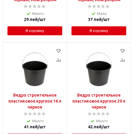
Много
Мало
29
лей
/шт
37
лей
/шт
В корзину
В корзину
Ведро строительное
Ведро строительное
пластиковое круглое 16 л
пластиковое круглое 20 л
черное
черное
Много
Много
41
лей
/шт
42
лей
/шт