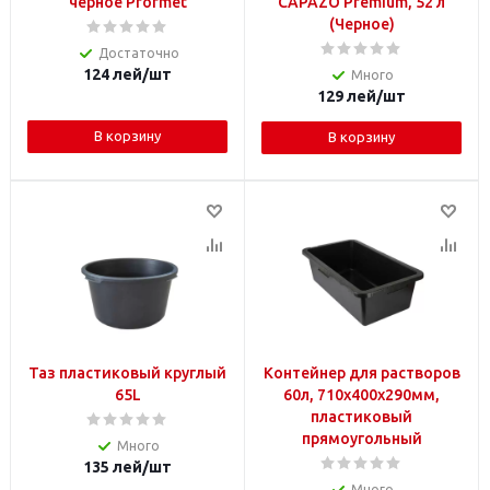
черное Profmet
CAPAZO Premium, 52 л
(Черное)
Достаточно
124
лей
/шт
Много
129
лей
/шт
В корзину
В корзину
Таз пластиковый круглый
Контейнер для растворов
65L
60л, 710х400х290мм,
пластиковый
прямоугольный
Много
135
лей
/шт
Много