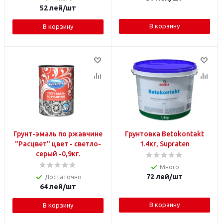
52
лей
/шт
В корзину
В корзину
Грунт-эмаль по ржавчине
Грунтовка Betokontakt
"Расцвет" цвет - светло-
1.4кг, Supraten
серый -0,9кг.
Много
72
лей
/шт
Достаточно
64
лей
/шт
В корзину
В корзину