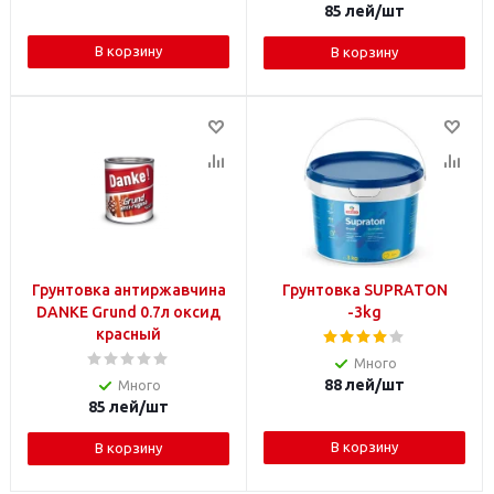
85
лей
/шт
В корзину
В корзину
Грунтовка антиржавчина
Грунтовка SUPRATON
DANKE Grund 0.7л оксид
-3kg
красный
Много
88
лей
/шт
Много
85
лей
/шт
В корзину
В корзину