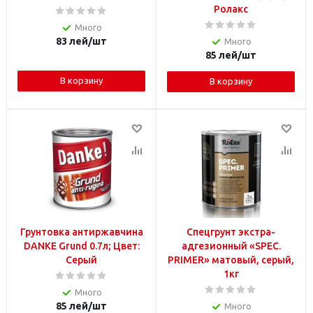
Ролакс
Много
83
лей
/шт
Много
85
лей
/шт
В корзину
В корзину
Грунтовка антиржавчина
Спецгрунт экстра-
DANKE Grund 0.7л; Цвет:
адгезионный «SPEC.
Серый
PRIMER» матовый, серый,
1кг
Много
85
лей
/шт
Много