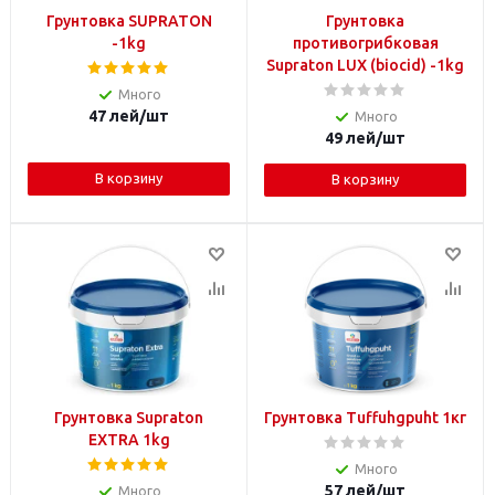
Грунтовка SUPRATON
Грунтовка
-1kg
противогрибковая
Supraton LUX (biocid) -1kg
Много
47
лей
/шт
Много
49
лей
/шт
В корзину
В корзину
Грунтовка Supraton
Грунтовка Tuffuhgpuht 1кг
EXTRA 1kg
Много
57
лей
/шт
Много