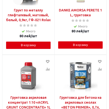
Грунт по металлу
DANKE AMORSA PERETE 1
глифталевый, матовый,
L, грунтовка
белый, 0,9кг, ГФ-021 Rolax
Много
80
лей
/шт
Много
80
лей
/шт
В корзину
В корзину
Грунтовка акриловая
Грунтовка для бетона на
концентрат 1:10 «ACRYL
акриловых смолах
GRUNT CONCENTRATE» 1L
«BETON PRIMER», 0,7л,