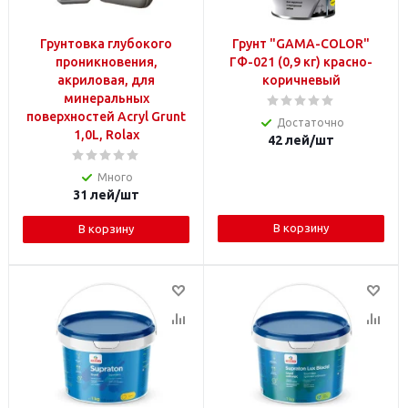
Грунтовка глубокого
Грунт "GAMA-COLOR"
проникновения,
ГФ-021 (0,9 кг) красно-
акриловая, для
коричневый
минеральных
поверхностей Acryl Grunt
Достаточно
1,0L, Rolax
42
лей
/шт
Много
31
лей
/шт
В корзину
В корзину