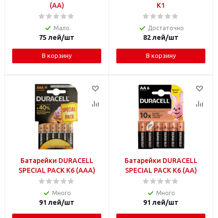
(AA)
K1
Мало
Достаточно
75
лей
/шт
82
лей
/шт
В корзину
В корзину
Батарейки DURACELL
Батарейки DURACELL
SPECIAL PACK K6 (AAA)
SPECIAL PACK K6 (AA)
Много
Много
91
лей
/шт
91
лей
/шт