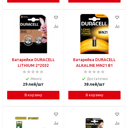
Батарейки DURACELL
Батарейка DURACELL
LITHIUM 2*2032
ALKALINE MN21 B1
Много
Достаточно
29
лей
/шт
38
лей
/шт
В корзину
В корзину