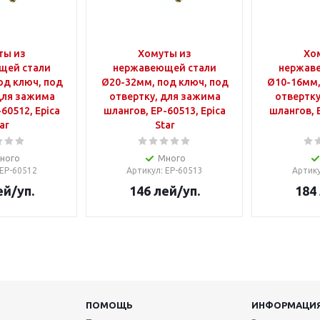
ты из
Хомуты из
Хо
щей стали
нержавеющей стали
нержав
од ключ, под
Ø20-32мм, под ключ, под
Ø10-16мм,
для зажима
отвертку, для зажима
отвертку
60512, Epica
шлангов, EP-60513, Epica
шлангов, 
ar
Star
ного
Много
 EP-60512
Артикул
: EP-60513
Артик
ей
/уп.
146
лей
/уп.
184
ПОМОЩЬ
ИНФОРМАЦИ