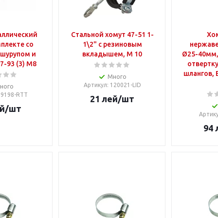
аллический
Стальной хомут 47-51 1-
Хо
мплекте со
1\2" с резиновым
нержав
шурупом и
вкладышем, M 10
Ø25-40мм,
-93 (3) M8
отвертку
шлангов, 
Много
Артикул
: 120021-LID
ного
 29198-RTT
21
лей
/шт
й
/шт
Артик
94