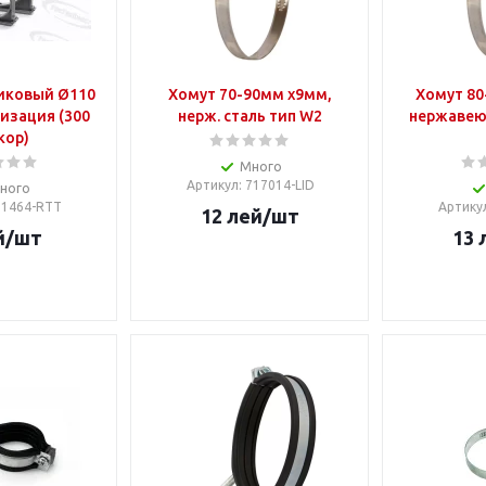
иковый Ø110
Хомут 70-90мм х9мм,
Хомут 80
лизация (300
нерж. сталь тип W2
нержавею
кор)
Много
Артикул
: 717014-LID
ного
 11464-RTT
Артику
12
лей
/шт
й
/шт
13