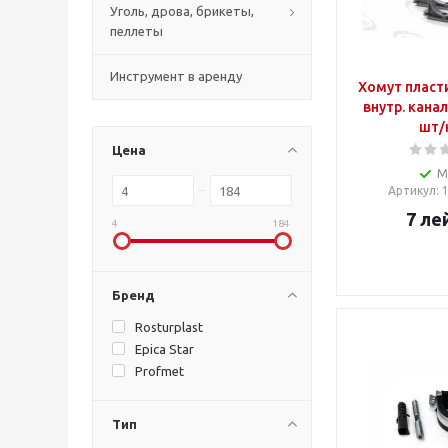
Уголь, дрова, брикеты,
пеллеты
Инструмент в аренду
Хомут пласт
внутр. кана
шт/
Цена
М
Артикул
:
7
ле
4
184
Бренд
Rosturplast
Epica Star
Profmet
Тип