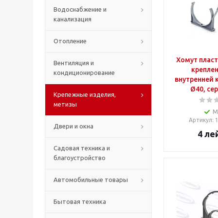
Водоснабжение и
канализация
Отопление
Хомут плас
Вентиляция и
креплен
кондиционирование
внутренней 
Ø40, се
Крепежные изделия,
метизы
М
Артикул
:
Двери и окна
4
ле
Садовая техника и
благоустройство
Автомобильные товары
Бытовая техника