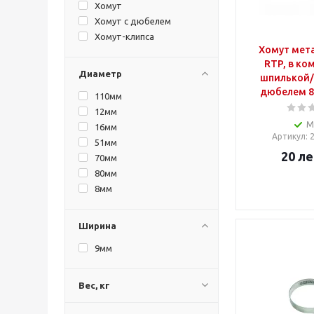
Хомут
Хомут с дюбелем
Хомут-клипса
Хомут мет
RTP, в ко
Диаметр
шпилькой/
дюбелем 87
110мм
12мм
М
16мм
Артикул
:
51мм
20
ле
70мм
80мм
8мм
Ширина
9мм
Вес, кг