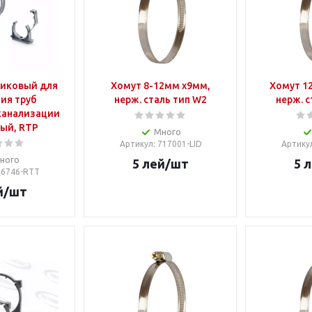
тиковый для
Хомут 8-12мм х9мм,
Хомут 1
ия труб
нерж. сталь тип W2
нерж. с
канализации
рый, RTP
Много
Артикул
: 717001-LID
Артику
ного
5
лей
/шт
5
л
 16746-RTT
й
/шт