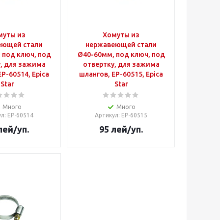
муты из
Хомуты из
еющей стали
нержавеющей стали
 под ключ, под
Ø40-60мм, под ключ, под
, для зажима
отвертку, для зажима
EP-60514, Epica
шлангов, EP-60515, Epica
Star
Star
Много
Много
ул
: EP-60514
Артикул
: EP-60515
лей
/уп.
95
лей
/уп.