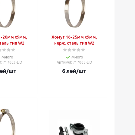
2-20мм х9мм,
Хомут 16-25мм х9мм,
таль тип W2
нерж. сталь тип W2
Много
Много
л
: 717003-LID
Артикул
: 717005-LID
ей
/шт
6
лей
/шт