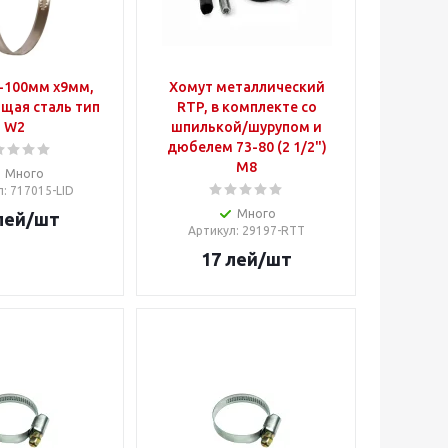
-100мм х9мм,
Хомут металлический
щая сталь тип
RTP, в комплекте со
W2
шпилькой/шурупом и
дюбелем 73-80 (2 1/2")
M8
Много
л
: 717015-LID
Много
лей
/шт
Артикул
: 29197-RTT
17
лей
/шт