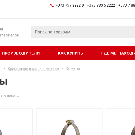
+373 797 2222 9
+373 780 6 2222
+373 7 8
и
ин
атериалов
ПРОИЗВОДИТЕЛИ
КАК КУПИТЬ
ГДЕ МЫ НАХОД
г
-
Крепежные изделия, метизы
-
Хомуты
ты
По цене