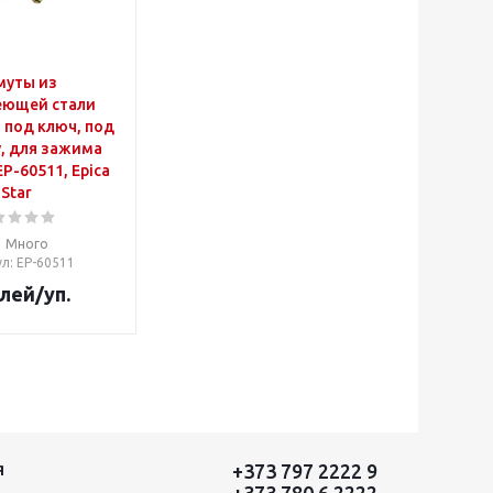
муты из
еющей стали
 под ключ, под
, для зажима
EP-60511, Epica
Star
Много
ул
: EP-60511
лей
/уп.
+373 797 2222 9
Я