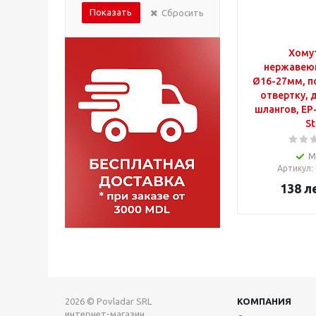
Показать
Сбросить
Хому
нержавею
Ø16-27мм, п
отвертку, 
шлангов, EP-
St
М
Артикул
:
138
л
2026 © Povladar SRL
КОМПАНИЯ
интернет-магазин