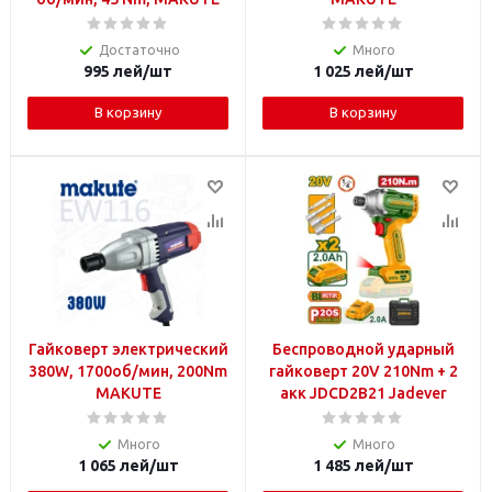
Достаточно
Много
995
лей
/шт
1 025
лей
/шт
В корзину
В корзину
Гайковерт электрический
Беспроводной ударный
380W, 1700об/мин, 200Nm
гайковерт 20V 210Nm + 2
MAKUTE
акк JDCD2B21 Jadever
Много
Много
1 065
лей
/шт
1 485
лей
/шт