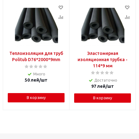
Теплоизоляция для труб
Эластомерная
Politub D76*2000*9mm
изоляционная трубка -
114*9 мм
Много
50
лей
/шт
Достаточно
97
лей
/шт
В корзину
В корзину