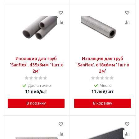
Изоляция для труб
Изоляция для труб
'Sanfleх'. d35х6мм '1шт x
'Sanfleх'. d18х6мм '1шт x
2м'
2м'
Достаточно
Много
11
лей
/шт
11
лей
/шт
В корзину
В корзину