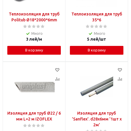
Теплоизоляция для труб
Теплоизоляция для труб
Politub Ø18*2000*6mm
35*6
Много
Много
3
лей
/м
5
лей
/шт
В корзину
В корзину
Изоляция для труб Ø22 / 6
Изоляция для труб
мм L=2 м IZOFLEX
'Sanfleх'. d28х6мм '1шт x
2м'