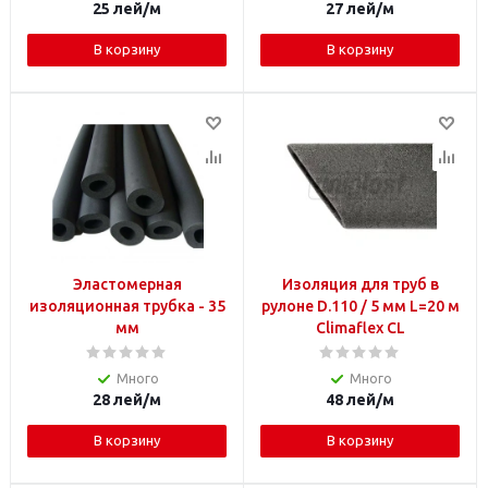
25
лей
/м
27
лей
/м
В корзину
В корзину
Эластомерная
Изоляция для труб в
изоляционная трубка - 35
рулоне D.110 / 5 мм L=20 м
мм
Climaflex CL
Много
Много
28
лей
/м
48
лей
/м
В корзину
В корзину