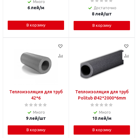
Много
6
лей
/м
Достаточно
8
лей
/шт
В корзину
В корзину
Теплоизоляция для труб
Теплоизоляция для труб
42*6
Politub Ø42*2000*6mm
Много
Много
9
лей
/шт
10
лей
/м
В корзину
В корзину