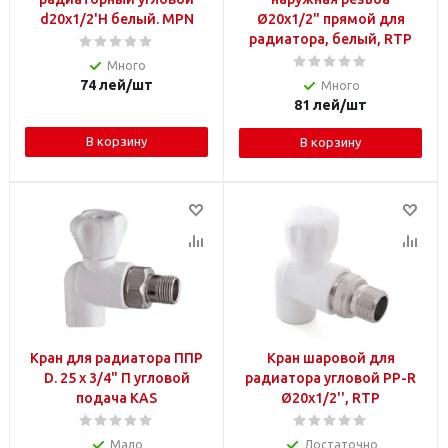
d20х1/2'Н белый. MPN
Ø20х1/2" прямой для
радиатора, белый, RTP
Много
74
лей
/шт
Много
81
лей
/шт
В корзину
В корзину
Кран для радиатора ППР
Кран шаровой для
D. 25 x 3/4" П угловой
радиатора угловой PP-R
подача KAS
Ø20x1/2'', RTP
Мало
Достаточно