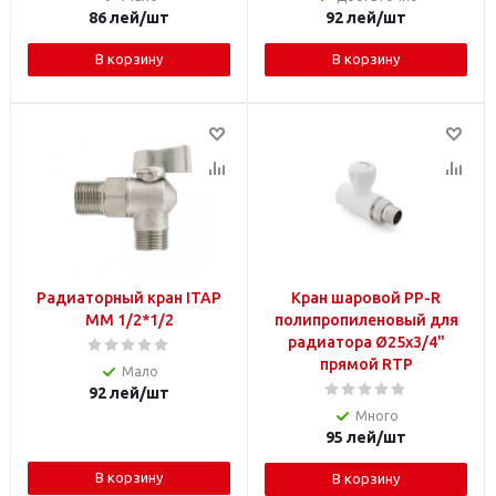
86
лей
/шт
92
лей
/шт
В корзину
В корзину
Радиаторный кран ITAP
Кран шаровой PP-R
MM 1/2*1/2
полипропиленовый для
радиатора Ø25х3/4"
прямой RTP
Мало
92
лей
/шт
Много
95
лей
/шт
В корзину
В корзину