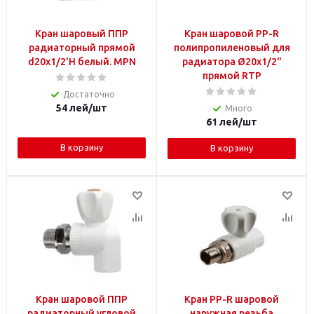
Кран шаровый ППР
Кран шаровой PP-R
радиаторный прямой
полипропиленовый для
d20х1/2'Н белый. MPN
радиатора Ø20х1/2"
прямой RTP
Достаточно
54
лей
/шт
Много
61
лей
/шт
В корзину
В корзину
Кран шаровой ППР
Кран PP-R шаровой
радиаторный угловой
наружная резьба