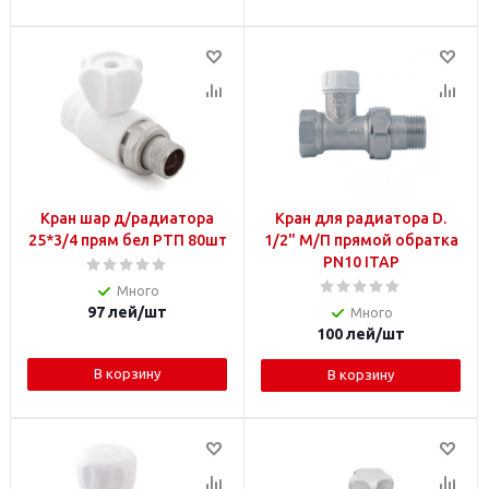
Кран шар д/радиатора
Кран для радиатора D.
25*3/4 прям бел РТП 80шт
1/2" М/П прямой обратка
PN10 ITAP
Много
97
лей
/шт
Много
100
лей
/шт
В корзину
В корзину