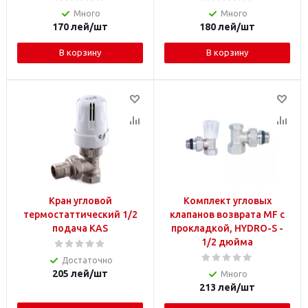
Много
Много
170
лей
/шт
180
лей
/шт
В корзину
В корзину
Кран угловой
Комплект угловых
термостаттический 1/2
клапанов возврата MF с
подача KAS
прокладкой, HYDRO-S -
1/2 дюйма
Достаточно
205
лей
/шт
Много
213
лей
/шт