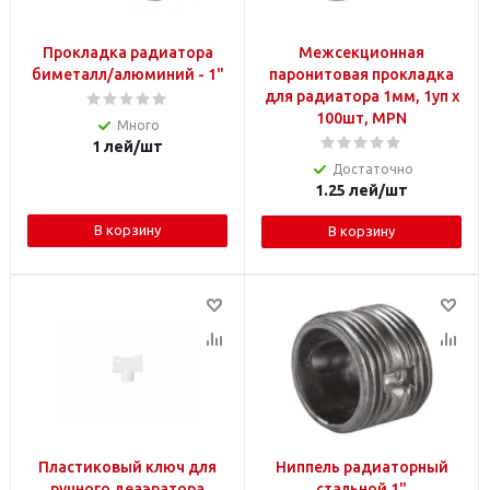
Прокладка радиатора
Межсекционная
биметалл/алюминий - 1"
паронитовая прокладка
для радиатора 1мм, 1уп x
100шт, MPN
Много
1
лей
/шт
Достаточно
1.25
лей
/шт
В корзину
В корзину
Пластиковый ключ для
Ниппель радиаторный
ручного деаэратора
стальной 1"