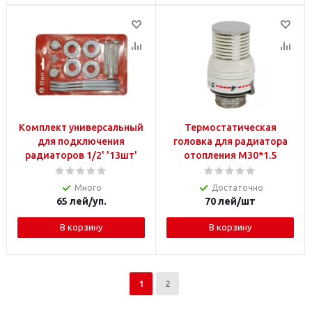
Комплект универсальный
Термостатическая
для подключения
головка для радиатора
радиаторов 1/2' '13шт'
отопления M30*1.5
Много
Достаточно
65
лей
/уп.
70
лей
/шт
В корзину
В корзину
1
2