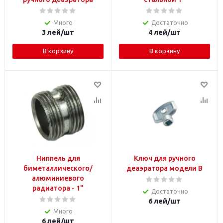
Много
Достаточно
3
лей
/шт
4
лей
/шт
В корзину
В корзину
Ниппель для
Ключ для ручного
биметаллического/
деаэратора модели B
алюминиевого
радиатора - 1"
Достаточно
6
лей
/шт
Много
6
лей
/шт