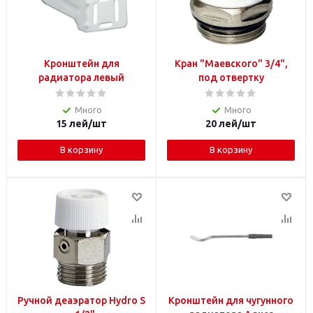
Кронштейн для
Кран "Маевского" 3/4",
радиатора левый
под отвертку
Много
Много
15
лей
/шт
20
лей
/шт
В корзину
В корзину
Ручной деаэратор Hydro S
Кронштейн для чугунного