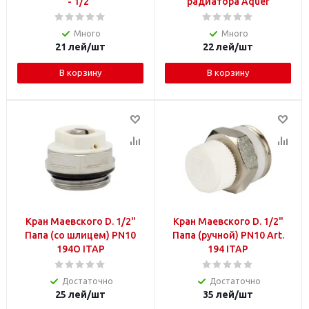
- 1/2"
радиатора Aquer
Много
Много
21
лей
/шт
22
лей
/шт
В корзину
В корзину
Кран Маевского D. 1/2"
Кран Маевского D. 1/2"
Папа (со шлицем) PN10
Папа (ручной) PN10 Art.
194O ITAP
194 ITAP
Достаточно
Достаточно
25
лей
/шт
35
лей
/шт