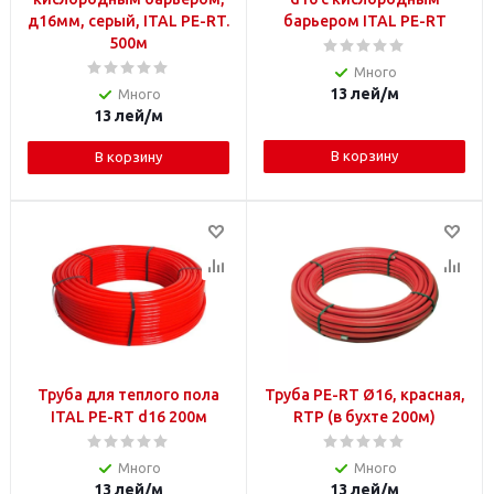
д16мм, серый, ITAL PE-RT.
барьером ITAL PE-RT
500м
Много
13
лей
/м
Много
13
лей
/м
В корзину
В корзину
Труба для теплого пола
Труба PE-RT Ø16, красная,
ITAL PE-RT d16 200м
RTP (в бухте 200м)
Много
Много
13
лей
/м
13
лей
/м