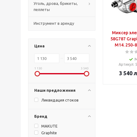
Уголь, дрова, брикеты,
пеллеты
Инструмент в аренду
Миксер эле
58G787 Graph
М14. 250-
Цена
Артикул
:
1 130
3 540
3 540
л
Наши предложения
Ликвидация стоков
Бренд
MAKUTE
Graphite