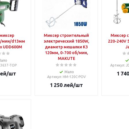
миксер
Миксер строительный
Миксер 
б/мин/d13мм
электрический 1850W,
220-240V 
ex UDD600М
диаметр мешалки К3
J
120мм, 0-700 об/мин,
MAKUTE
Мало
 33637-TOP
Артикул
: 
Мало
ей
/шт
1 74
Артикул
: HM-120C-POV
1 250
лей
/шт