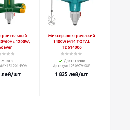
строительный
Миксер электрический
50*60Hz 1200W;
1400W M14 TOTAL
adever
TD614006
Много
Достаточно
JDMX151201-POV
Артикул
: 1230979-SUP
0
лей
/шт
1 825
лей
/шт