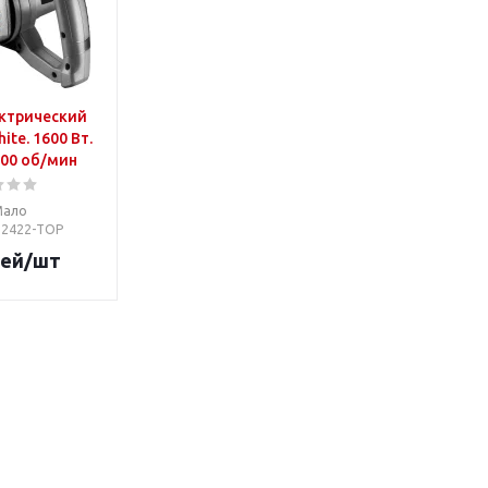
ктрический
ite. 1600 Вт.
800 об/мин
Мало
 52422-TOP
ей
/шт