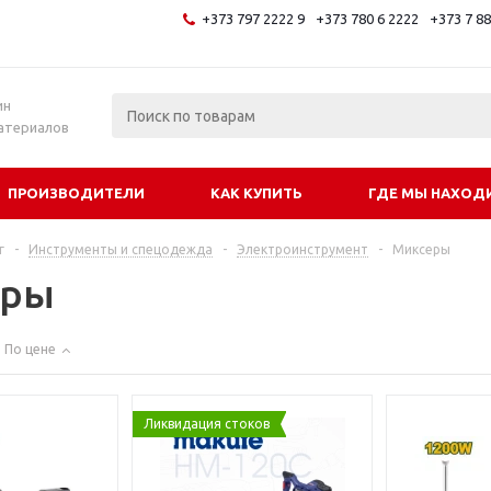
+373 797 2222 9
+373 780 6 2222
+373 7 8
и
ин
атериалов
ПРОИЗВОДИТЕЛИ
КАК КУПИТЬ
ГДЕ МЫ НАХОД
г
-
Инструменты и спецодежда
-
Электроинструмент
-
Миксеры
еры
По цене
Ликвидация стоков