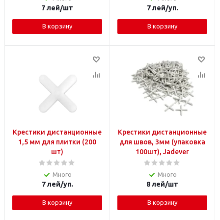
7
лей
/шт
7
лей
/уп.
В корзину
В корзину
Крестики дистанционные
Крестики дистанционные
1,5 мм для плитки (200
для швов, 3мм (упаковка
шт)
100шт), Jadever
Много
Много
7
лей
/уп.
8
лей
/шт
В корзину
В корзину