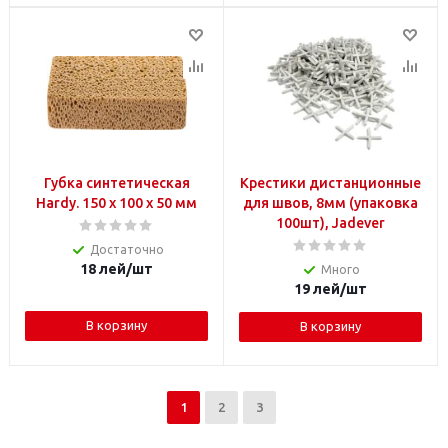
Губка синтетическая
Крестики дистанционные
Hardy. 150 х 100 х 50 мм
для швов, 8мм (упаковка
100шт), Jadever
Достаточно
18
лей
/шт
Много
19
лей
/шт
В корзину
В корзину
1
2
3