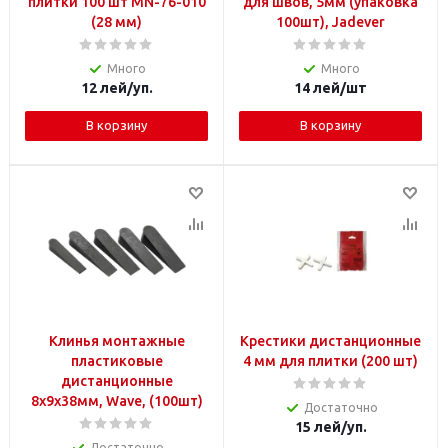
плитки 100 шт MN-76-010
для швов, 5мм (упаковка
(28 мм)
100шт), Jadever
Много
Много
12
лей
/уп.
14
лей
/шт
В корзину
В корзину
Клинья монтажные
Крестики дистанционные
пластиковые
4 мм для плитки (200 шт)
дистанционные
8x9x38мм, Wave, (100шт)
Достаточно
15
лей
/уп.
Достаточно