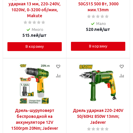
ударная 13 мм, 220-240V,
50G515 500 Вт, 3000
1020W, 0-3200 об/мин,
мин.13mm
Makute
Мало
520
лей
/шт
Много
515
лей
/шт
В корзину
В корзину
Дрель-шуруповерт
Дрель ударная 220-240V
беспроводной на
50/60Hz 850W 13mm;
аккумуляторе 12V
Jadever
1500rpm 20Nm; Jadever