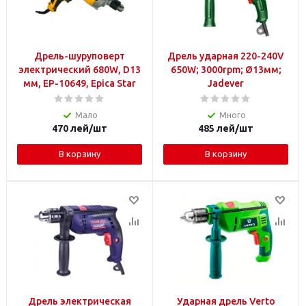
Дрель-шуруповерт
Дрель ударная 220-240V
электрический 680W, D13
650W; 3000rpm; Ø13мм;
мм, EP-10649, Epica Star
Jadever
Мало
Много
470
лей
/шт
485
лей
/шт
В корзину
В корзину
Дрель электрическая
Ударная дрель Verto