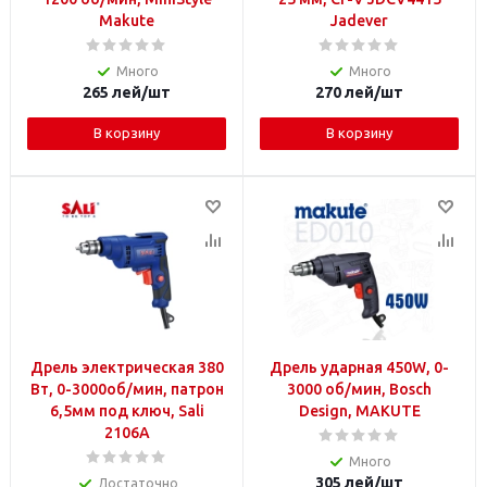
Makute
Jadever
Много
Много
265
лей
/шт
270
лей
/шт
В корзину
В корзину
Дрель электрическая 380
Дрель ударная 450W, 0-
Вт, 0-3000об/мин, патрон
3000 об/мин, Bosch
6,5мм под ключ, Sali
Design, MAKUTE
2106А
Много
305
лей
/шт
Достаточно