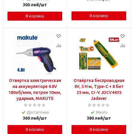
300
лей
/шт
В корзину
В корзину
Отвертка электрическая
Отвёртка беспроводная
на аккумуляторе 4.8V
4V, 5 Н·м, Type-C + 8 бит
180об/мин, патрон 10мм,
25 мм, Cr-V JDCV4435
ударная, MAKUTE
Jadever
Достаточно
Много
360
лей
/шт
380
лей
/шт
В корзину
В корзину