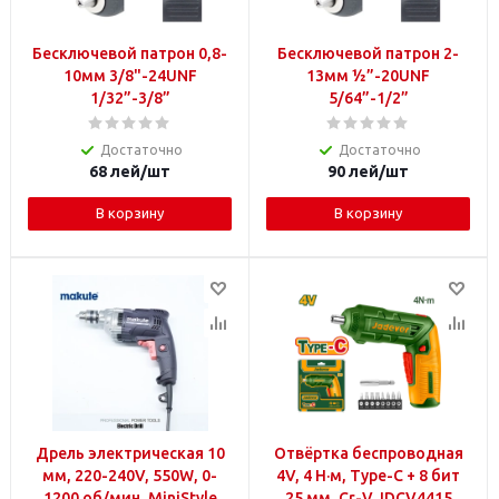
Бесключевой патрон 0,8-
Бесключевой патрон 2-
10мм 3/8"-24UNF
13мм ½”-20UNF
1/32”-3/8”
5/64”-1/2”
Достаточно
Достаточно
68
лей
/шт
90
лей
/шт
В корзину
В корзину
Дрель электрическая 10
Отвёртка беспроводная
мм, 220-240V, 550W, 0-
4V, 4 Н·м, Type-C + 8 бит
1200 об/мин, MiniStyle
25 мм, Cr-V JDCV4415