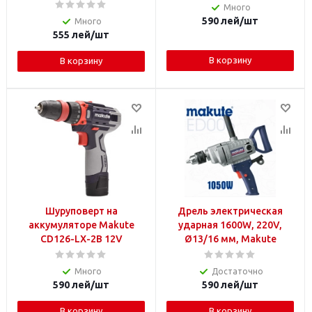
Много
590
лей
/шт
Много
555
лей
/шт
В корзину
В корзину
Шуруповерт на
Дрель электрическая
аккумуляторе Makute
ударная 1600W, 220V,
CD126-LX-2B 12V
Ø13/16 мм, Makute
Много
Достаточно
590
лей
/шт
590
лей
/шт
В корзину
В корзину