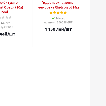
р битумно-
Гидроизоляционная
й Ореол (10л)
мембрана Ghidroizol 14кг
Oreol
Много
Артикул
: 300058-SUP
Много
икул
: PB10
1 150
лей
/шт
лей
/шт