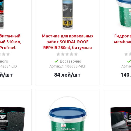
 битумный
Мастика для кровельных
Гидрои
ый 310 мл,
работ SOUDAL ROOF
мембран
Profmet
REPAIR 280ml, битумная
ного
Достаточно
742654-LID
Артикул
: 106650-MCF
Арти
й
/шт
84
лей
/шт
140