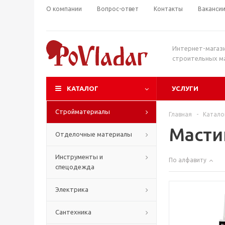
О компании
Вопрос-ответ
Контакты
Ваканси
Интернет-магаз
строительных м
КАТАЛОГ
УСЛУГИ
Стройматериалы
Главная
-
Катало
Масти
Отделочные материалы
Инструменты и
По алфавиту
спецодежда
Электрика
Сантехника