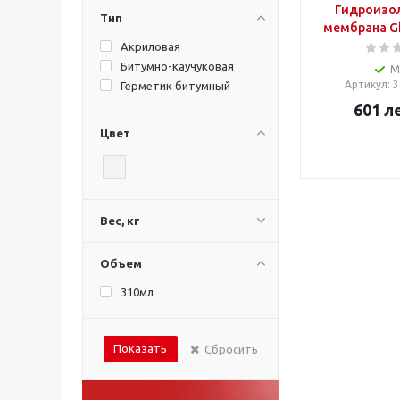
Гидроизо
Тип
мембрана Gh
Акриловая
Битумно-каучуковая
М
Артикул
: 
Герметик битумный
601
л
Цвет
Вес, кг
Объем
310мл
Показать
Сбросить