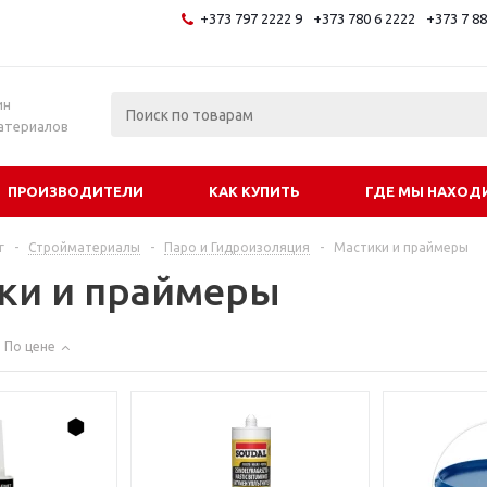
+373 797 2222 9
+373 780 6 2222
+373 7 8
и
ин
атериалов
ПРОИЗВОДИТЕЛИ
КАК КУПИТЬ
ГДЕ МЫ НАХОД
г
-
Стройматериалы
-
Паро и Гидроизоляция
-
Мастики и праймеры
ки и праймеры
По цене