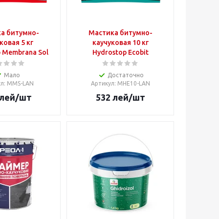
а битумно-
Мастика битумно-
ковая 5 кг
каучуковая 10 кг
 Membrana Sol
Hydrostop Ecobit
Мало
Достаточно
ул
: MMS-LAN
Артикул
: MHE10-LAN
лей
/шт
532
лей
/шт