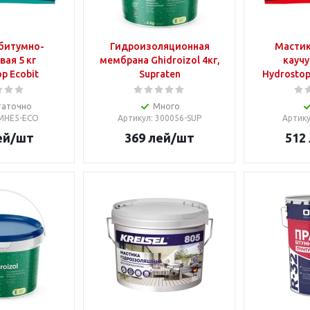
битумно-
Гидроизоляционная
Мастик
вая 5 кг
мембрана Ghidroizol 4кг,
каучу
p Ecobit
Supraten
Hydrostop
таточно
Много
 MHE5-ECO
Артикул
: 300056-SUP
Артик
ей
/шт
369
лей
/шт
512