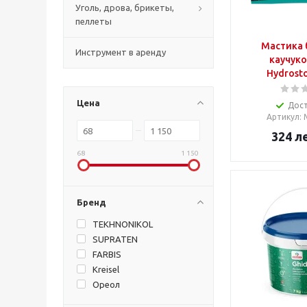
Уголь, дрова, брикеты,
пеллеты
Мастика 
Инструмент в аренду
каучуко
Hydrosto
Цена
Дос
Артикул
:
324
л
68
1 150
Бренд
TEKHNONIKOL
SUPRATEN
FARBIS
Kreisel
Ореол