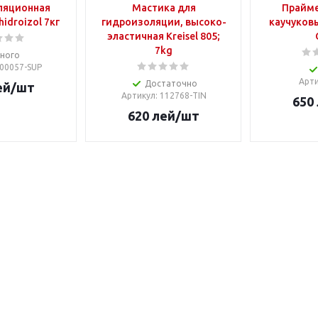
ляционная
Мастика для
Прайме
idroizol 7кг
гидроизоляции, высоко-
каучуковы
эластичная Kreisel 805;
7kg
ного
300057-SUP
Арт
Достаточно
ей
/шт
Артикул
: 112768-TIN
650
620
лей
/шт