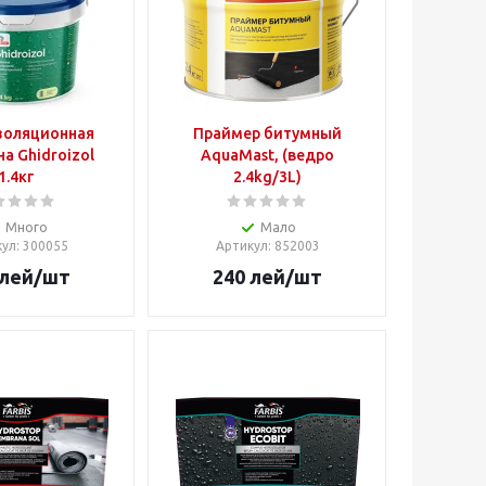
золяционная
Праймер битумный
а Ghidroizol
AquaMast, (ведро
1.4кг
2.4kg/3L)
Много
Мало
кул
: 300055
Артикул
: 852003
лей
/шт
240
лей
/шт