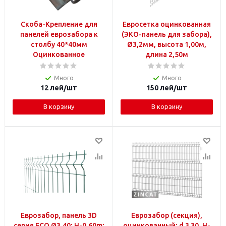
Скоба-Крепление для
Евросетка оцинкованная
панелей еврозабора к
(ЭКО-панель для забора),
столбу 40*40мм
Ø3,2мм, высота 1,00м,
Оцинкованное
длина 2,50м
Много
Много
12
лей
/шт
150
лей
/шт
В корзину
В корзину
Еврозабор, панель 3D
Еврозабор (секция),
серия ECO Ø3,40; H-0,60m;
оцинкованный; d.3.30, H-