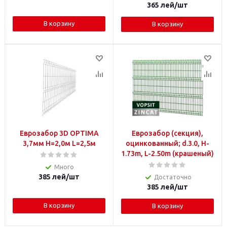
365
лей
/шт
В корзину
В корзину
Еврозабор 3D OPTIMA
Еврозабор (секция),
3,7мм H=2,0м L=2,5м
оцинкованный; d.3.0, H-
1.73m, L-2.50m (крашеный)
Много
385
лей
/шт
Достаточно
385
лей
/шт
В корзину
В корзину