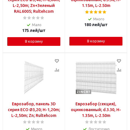
L-2,50m; Zn+Зеленый
1.15m, L-2.50m
RAL6005; Rultehcom
Много
180
лей
/шт
Мало
175
лей
/шт
В корзину
В корзину
Еврозабор, панель 3D
Еврозабор (секция),
серия ECO Ø3,20; H-1,20m;
оцинкованный; d.3.30, H-
L-2,50m; Zn; Rultehcom
1.35m, L-2.50m
Много
Достаточно