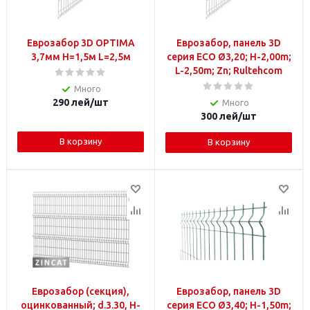
Еврозабор 3D OPTIMA
Еврозабор, панель 3D
3,7мм H=1,5м L=2,5м
серия ECO Ø3,20; H-2,00m;
L-2,50m; Zn; Rultehcom
Много
290
лей
/шт
Много
300
лей
/шт
В корзину
В корзину
Еврозабор (секция),
Еврозабор, панель 3D
оцинкованный; d.3.30, H-
серия ECO Ø3,40; H-1,50m;