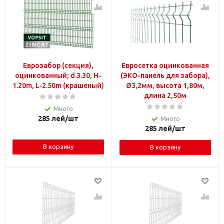
Еврозабор (секция),
Евросетка оцинкованная
оцинкованный; d.3.30, H-
(ЭКО-панель для забора),
1.20m, L-2.50m (крашеный)
Ø3,2мм, высота 1,80м,
длина 2,50м
Много
285
лей
/шт
Много
285
лей
/шт
В корзину
В корзину