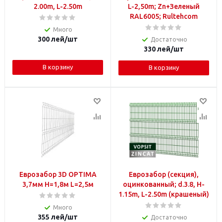
2.00m, L-2.50m
L-2,50m; Zn+Зеленый
RAL6005; Rultehcom
Много
300
лей
/шт
Достаточно
330
лей
/шт
В корзину
В корзину
Еврозабор 3D OPTIMA
Еврозабор (секция),
3,7мм H=1,8м L=2,5м
оцинкованный; d.3.8, H-
1.15m, L-2.50m (крашеный)
Много
355
лей
/шт
Достаточно