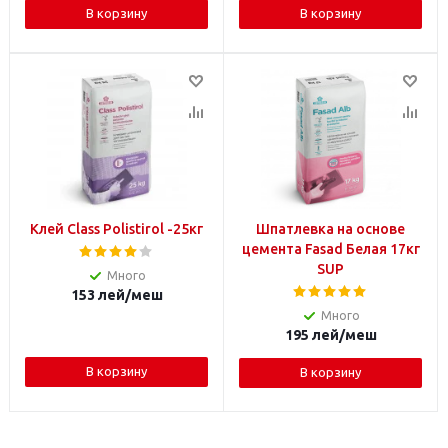
В корзину
В корзину
Клей Class Polistirol -25кг
Шпатлевка на основе
цемента Fasad Белая 17кг
SUP
Много
153
лей
/меш
Много
195
лей
/меш
В корзину
В корзину