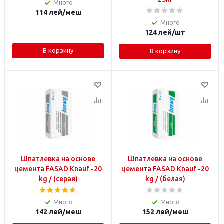
Много
114
лей
/меш
Много
124
лей
/шт
В корзину
В корзину
Шпатлевка на основе
Шпатлевка на основе
цемента FASAD Knauf -20
цемента FASAD Knauf -20
kg / (серая)
kg / (белая)
Много
Много
142
лей
/меш
152
лей
/меш