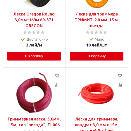
Леска Oregon Round
Леска для триммера
3,0мм*169м 69-371
ТРИМИТ. 2.0 мм. 15 м.
OREGON
звезда.
Достаточно
Мало
3
лей
/м
18
лей
/шт
В корзину
В корзину
Триммерная леска, 3,0мм,
Леска для триммера,
15м, тип "звезда", TL006
квадрат 3,0 мм х 15м,
красный Profmet