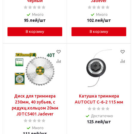
черный
Jadever
Много
Много
95
лей
/шт
102
лей
/шт
В корзину
В корзину
Диск для триммера
Катушка триммера
230мм, 40 зубьев, с
AUTOCUT C-6-2 115 мм
редукц.кольцом 20мм
JDTC5401 Jadever
Достаточно
125
лей
/шт
Много
111
лей
/шт