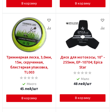
В корзину
В корзину
Триммерная леска, 3,0мм,
Диск для мотокосы, 10" -
15м, скрученная,
255мм, EP-10704; Epica
блистерная упаковка,
Star
TL003
Мало
48
лей
/шт
Много
45
лей
/шт
В корзину
В корзину