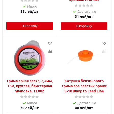
Много
28
лей
/шт
Достаточно
31
лей
/шт
В корзину
В корзину
Триммерная леска, 2,4мм,
Катушка бензинового
15м, круглая, блистерная
триммера пластик оранж
упаковка, TL002
S-10 Bump to Feed Line
Много
Достаточно
35
лей
/шт
40
лей
/шт