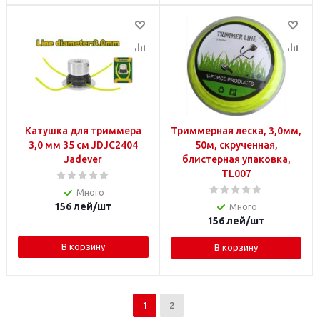
Катушка для триммера
Триммерная леска, 3,0мм,
3,0 мм 35 см JDJC2404
50м, скрученная,
Jadever
блистерная упаковка,
TL007
Много
156
лей
/шт
Много
156
лей
/шт
В корзину
В корзину
1
2