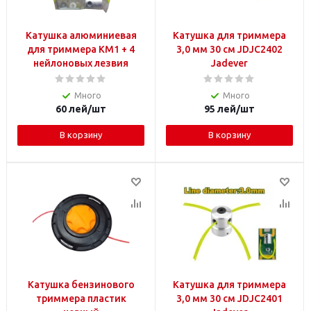
Катушка алюминиевая
Катушка для триммера
для триммера KM1 + 4
3,0 мм 30 см JDJC2402
нейлоновых лезвия
Jadever
Много
Много
60
лей
/шт
95
лей
/шт
В корзину
В корзину
Катушка бензинового
Катушка для триммера
триммера пластик
3,0 мм 30 см JDJC2401