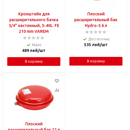
Кронштейн для
Плоский
расширительного бачка
расширительный бак
3/4" настенный, 5-40L. FE
Hydro-S 6 л
210 mm VAREM
Достаточно
535
лей
/шт
Мало
489
лей
/шт
В корзину
В корзину
Плоский
расширительный бак 12 л