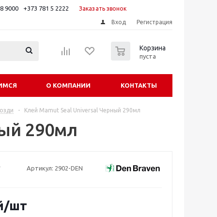
88 9000
+373 781 5 2222
Заказать звонок
Вход
Регистрация
0
Корзина
пуста
ИМСЯ
О КОМПАНИИ
КОНТАКТЫ
возди
-
Клей Mamut Seal Universal Черный 290мл
ный 290мл
Артикул:
2902-DEN
й
/шт