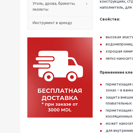
конструкциях, ст
Уголь, дрова, брикеты,
наполнитель, для
пеллеты
Cвойства:
Инструмент в аренду
высокая эласт
водонепрониц
хорошая химич
легко наноситс
Применение кле
герметизация 
зонах – в ванна
защита внешни
плавательных 
герметизация 
изоляционных 
может наносит
для внутренне