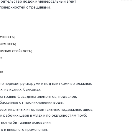
роительство лодок и универсальный агент
 поверхностей с трещинами.
ичность;
аемость;
еская стойкость;
я.
я:
по периметру снаружи и под плитками во влажных
х, на кухнях, балконах;
х границ фасадных элементов, подвалов,
бассейнов от проникновения воды;
вертикальных и горизонтальных подвижных швов,
и рабочих швов в углах и по окружностям труб;
ься на битумные основания;
го и внешнего применения.