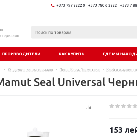
+373 797 2222 9
+373 780 6 2222
+373 7 8
и
ин
атериалов
ПРОИЗВОДИТЕЛИ
КАК КУПИТЬ
ГДЕ МЫ НАХОД
г
-
Отделочные материалы
-
Пена, Клеи, Герметики
-
Клей и жидкие г
Mamut Seal Universal Чер
153
ле