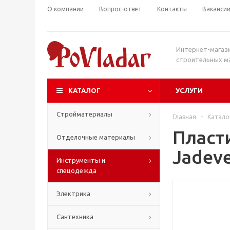
О компании
Вопрос-ответ
Контакты
Ваканси
Интернет-магаз
строительных м
КАТАЛОГ
УСЛУГИ
Стройматериалы
Главная
-
Катало
Пласт
Отделочные материалы
Jadev
Инструменты и
спецодежда
Электрика
Сантехника