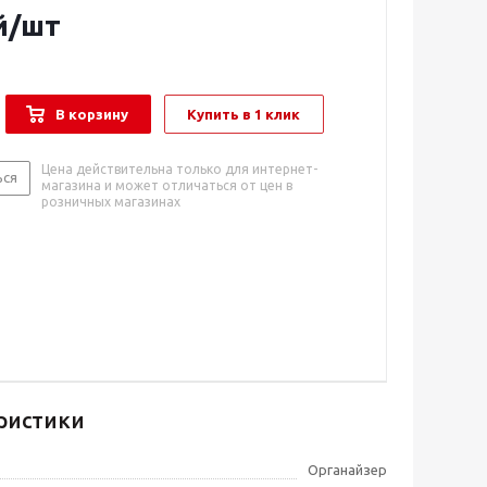
й
/шт
В корзину
Купить в 1 клик
Цена действительна только для интернет-
ься
магазина и может отличаться от цен в
розничных магазинах
ристики
Органайзер