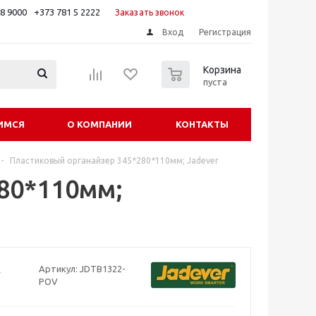
88 9000
+373 781 5 2222
Заказать звонок
Вход
Регистрация
0
Корзина
пуста
ИМСЯ
О КОМПАНИИ
КОНТАКТЫ
-
Пластиковый органайзер 345*280*110мм; Jadever
80*110мм;
Артикул:
JDTB1322-
POV