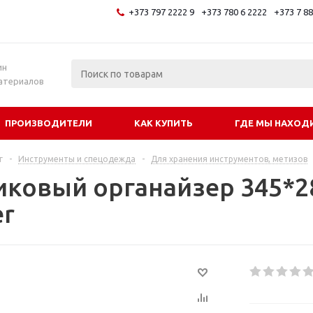
+373 797 2222 9
+373 780 6 2222
+373 7 8
и
ин
атериалов
ПРОИЗВОДИТЕЛИ
КАК КУПИТЬ
ГДЕ МЫ НАХОД
г
-
Инструменты и спецодежда
-
Для хранения инструментов, метизов
иковый органайзер 345*2
er