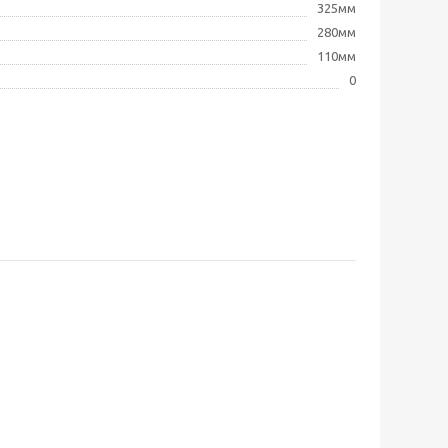
325мм
280мм
110мм
0