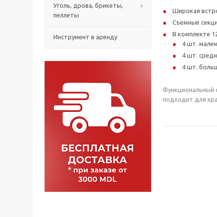
Уголь, дрова, брикеты,
Широкая встро
пеллеты
Съемные секци
В комплекте 1
Инструмент в аренду
4 шт. мале
4 шт. средн
4 шт. боль
Функциональный о
подходит для хра