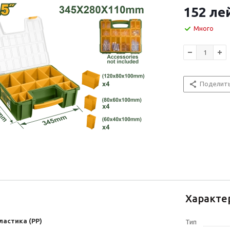
152
ле
Много
Поделит
Характе
ластика (PP)
Тип