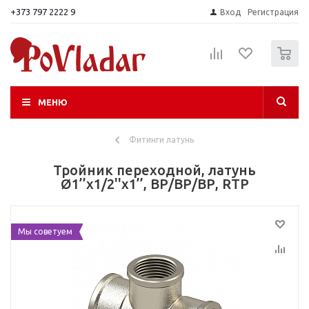
+373 797 2222 9
Вход
Регистрация
0
МЕНЮ
Фитинги латунь
Тройник переходной, латунь
Ø1’’x1/2''x1’’, ВР/ВР/ВР, RTP
Мы советуем