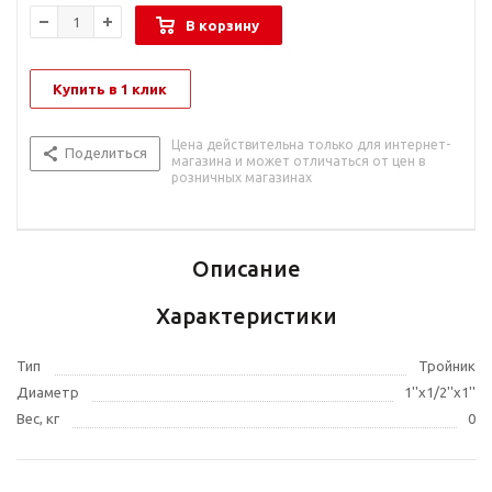
В корзину
Купить в 1 клик
Цена действительна только для интернет-
Поделиться
магазина и может отличаться от цен в
розничных магазинах
Описание
Характеристики
Тип
Тройник
Диаметр
1''x1/2''x1''
Вес, кг
0