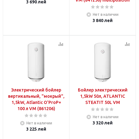
VM (841250) multiposition
3 690
лей
Нет в наличии
3 840
лей
Электрический бойлер
Бойлер электрический
вертикальный, "мокрый",
1,5kW 50л, ATLANTIC
1,5kW, Atlantic O'ProP+
STEATIT 50L VM
100 л VM (861206)
Нет в наличии
3 320
лей
Нет в наличии
3 225
лей