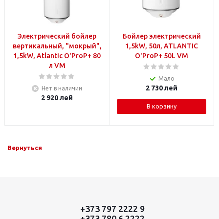
Электрический бойлер
Бойлер электрический
вертикальный, "мокрый",
1,5kW, 50л, ATLANTIC
1,5kW, Atlantic O'ProP+ 80
O'ProP+ 50L VM
л VM
Мало
2 730
лей
Нет в наличии
2 920
лей
В корзину
Вернуться
+373 797 2222 9
+373 780 6 2222