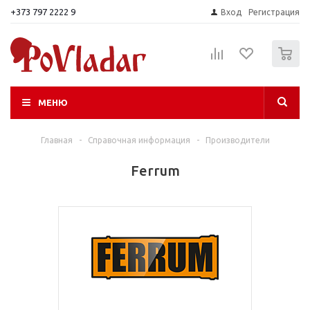
+373 797 2222 9
Вход
Регистрация
0
МЕНЮ
Главная
-
Справочная информация
-
Производители
Ferrum