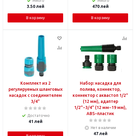
Много
Много
3.50
лей
470
лей
В корзину
В корзину
Комплект из 2
Набор: насадка для
регулируемых шланговых
полива, коннектор,
насадок с соединителем
коннектор с аквастоп 1/2"
3/4"
(12 мм), адаптер
1/2"−3/4" (12 мм−19 мм),
ABS−пластик
Достаточно
41
лей
Нет в наличии
47
лей
В корзину