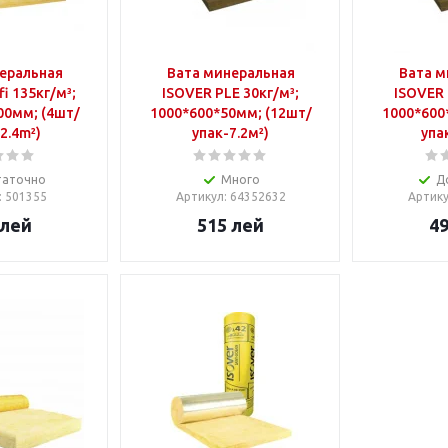
еральная
Вата минеральная
Вата м
i 135кг/м³;
ISOVER PLE 30кг/м³;
ISOVER 
00мм; (4шт/
1000*600*50мм; (12шт/
1000*600*10
 2.4m²)
упак-7.2м²)
упак
таточно
Много
Д
: 501355
Артикул
: 64352632
Артик
лей
515
лей
4