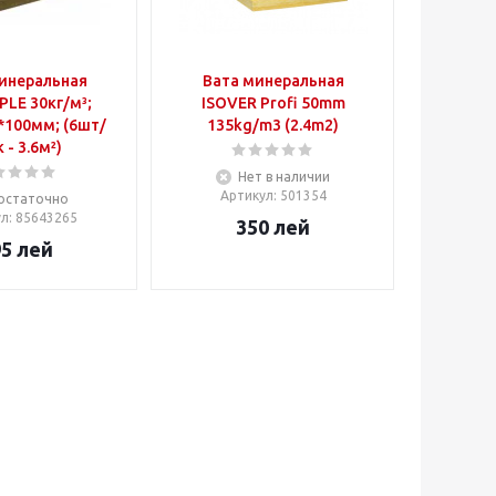
инеральная
Вата минеральная
PLE 30кг/м³;
ISOVER Profi 50mm
0мм; (6шт/
135kg/m3 (2.4m2)
 - 3.6м²)
Нет в наличии
Артикул
: 501354
остаточно
ул
: 85643265
350
лей
95
лей