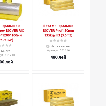
неральная с
Вата минеральная
ем ISOVER RIO
ISOVER Profi 50mm
0*1200*100мм
135kg/m3 (3.6m2)
ул-9.0м²)
Нет в наличии
Артикул
: 501356
Много
кул
: 121210
480
лей
100
лей