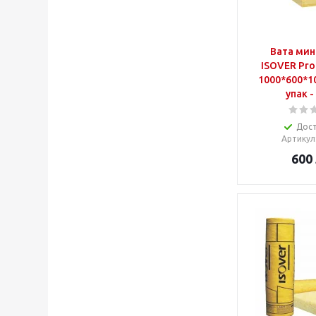
Вата мин
ISOVER Prof
1000*600*1
упак -
Дос
Артикул
600