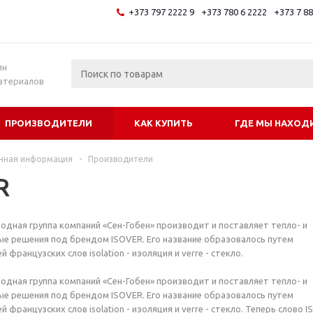
+373 797 2222 9
+373 780 6 2222
+373 7 8
и
ин
атериалов
ПРОИЗВОДИТЕЛИ
КАК КУПИТЬ
ГДЕ МЫ НАХОД
чная информация
-
Производители
R
родная группа компаний «Сен-Гобен» производит и поставляет тепло- и
е решения под брендом ISOVER. Его название образовалось путем
 французских слов isolation - изоляция и verre - стекло.
родная группа компаний «Сен-Гобен» производит и поставляет тепло- и
е решения под брендом ISOVER. Его название образовалось путем
й французских слов isolation - изоляция и verre - стекло. Теперь слово 