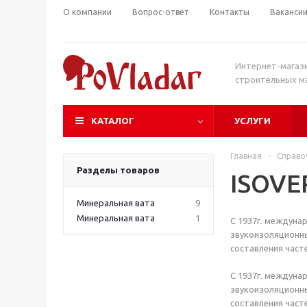
О компании
Вопрос-ответ
Контакты
Ваканси
Интернет-магаз
строительных м
КАТАЛОГ
УСЛУГИ
Главная
-
Справо
Разделы товаров
ISOVE
Минеральная вата
9
Минеральная вата
1
С 1937г. междуна
звукоизоляционны
составления частей
С 1937г. междуна
звукоизоляционны
составления часте