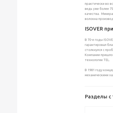
практически во в
ведь уже более 7
качества. Минера
волокна производ
ISOVER пр
В 70-е годы ISOV
гарантировал бла
столкнулся с про
Компании пришлос
технологии TEL.
В 1981 году конц
механическими ха
Разделы с