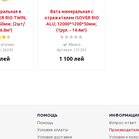
ральная в
Вата минеральная с
ER RIO TWIN;
отражателем ISOVER RIO
50мм; (2шт/
ALU; 12000*1200*50мм;
16.8м²)
(1рул. - 14.4м²)
таточно
Много
л
: 26243
Артикул
: 121205
лей
1 100
лей
ПОМОЩЬ
ИНФОРМАЦИ
Помощь
Вопрос-ответ
Условия оплаты
Производител
Условия доставки
Условия и пол