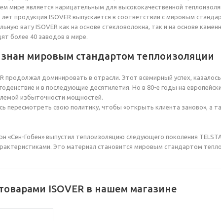
сем мире является нарицательным для высококачественной теплоизоля
5 лет продукция ISOVER выпускается в соответствии с мировым станда
льную вату ISOVER как на основе стекловолокна, так и на основе камен
ят более 40 заводов в мире.
изнан мировым стандартом теплоизоляции
ER продолжал доминировать в отрасли. Этот всемирный успех, казалось
годенствие и в последующие десятилетия. Но в 80-е годы на европейск
блемой избыточности мощностей.
ь пересмотреть свою политику, чтобы «открыть клиента заново», а т
ерн «Сен-Гобен» выпустил теплоизоляцию следующего поколения TELSTA
рактеристиками. Это материал становится мировым стандартом тепло
 товарами ISOVER в нашем магазине