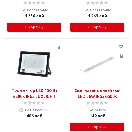
Достаточно
Достаточно
1 236
лей
1 263
лей
В корзину
В корзину
Прожектор LED 150 Вт
Светильник линейный
6500K IP65 LUXLIGHT
LED 36W IP65 6500K
Нет в наличии
Много
486
лей
149
лей
В корзину