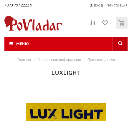
+373 797 2222 9
Вход
Регистрация
0
МЕНЮ
Главная
-
Справочная информация
-
Производители
LUXLIGHT