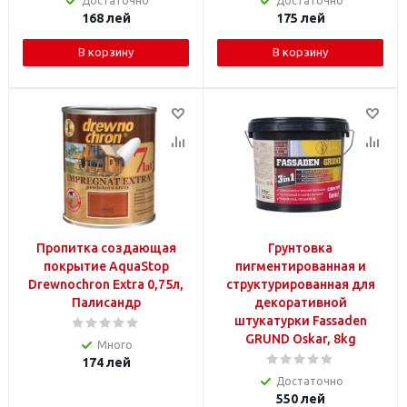
Достаточно
Достаточно
168
лей
175
лей
В корзину
В корзину
Пропитка создающая
Грунтовка
покрытие AquaStop
пигментированная и
Drewnochron Extra 0,75л,
структурированная для
Палисандр
декоративной
штукатурки Fassaden
GRUND Oskar, 8kg
Много
174
лей
Достаточно
550
лей