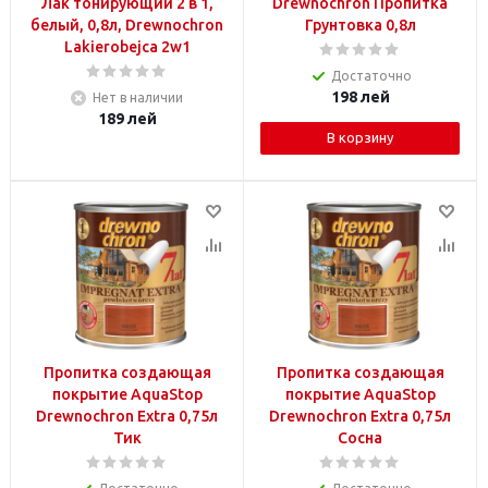
Лак тонирующий 2 в 1,
Drewnochron Пропитка
белый, 0,8л, Drewnochron
Грунтовка 0,8л
Lakierobejca 2w1
Достаточно
198
лей
Нет в наличии
189
лей
В корзину
Пропитка создающая
Пропитка создающая
покрытие AquaStop
покрытие AquaStop
Drewnochron Extra 0,75л
Drewnochron Extra 0,75л
Тик
Сосна