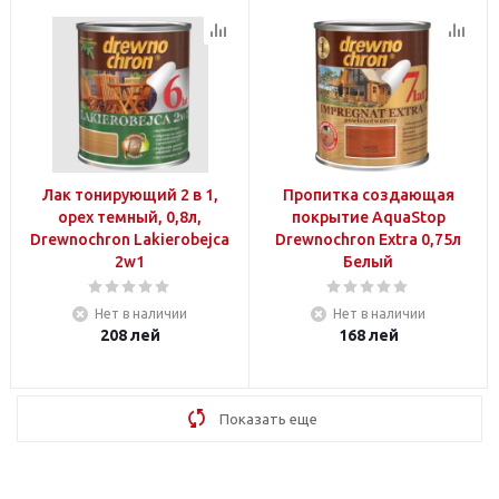
Лак тонирующий 2 в 1,
Пропитка создающая
орех темный, 0,8л,
покрытие AquaStop
Drewnochron Lakierobejca
Drewnochron Extra 0,75л
2w1
Белый
Нет в наличии
Нет в наличии
208
лей
168
лей
Показать еще