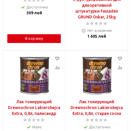
декоративной
Достаточно
штукатурки Fassaden
309
лей
GRUND Oskar, 25kg
Нет в наличии
1 605
лей
В корзину
Лак тонирующий
Лак тонирующий
Drewnochron Lakierobejca
Drewnochron Lakierobejca
Extra, 0,8л, палисандр
Extra, 0,8л, старая сосна
Мало
Достаточно