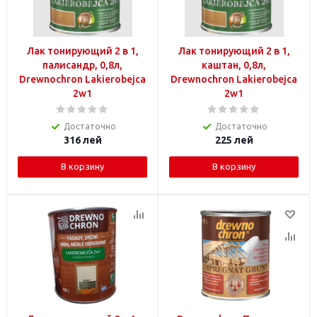
Лак тонирующий 2 в 1,
Лак тонирующий 2 в 1,
палисандр, 0,8л,
каштан, 0,8л,
Drewnochron Lakierobejca
Drewnochron Lakierobejca
2w1
2w1
Достаточно
Достаточно
316
лей
225
лей
В корзину
В корзину