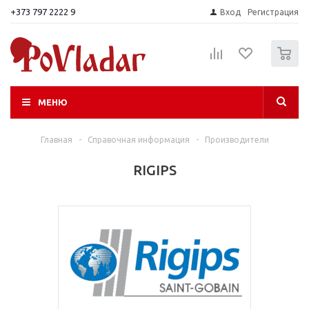
+373 797 2222 9
Вход
Регистрация
0
МЕНЮ
Главная
-
Справочная информация
-
Производители
RIGIPS